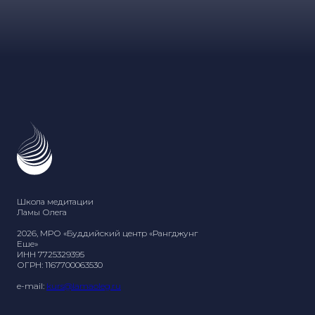
Школа медитации
Ламы Олега
2026, МРО «Буддийский центр «Рангджунг
Еше»
ИНН 7725329395
ОГРН: 1167700063530
e-mail:
kurs@lamaoleg.ru