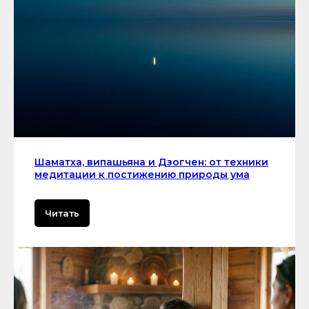
Шаматха, випашьяна и Дзогчен: от техники
медитации к постижению природы ума
Читать