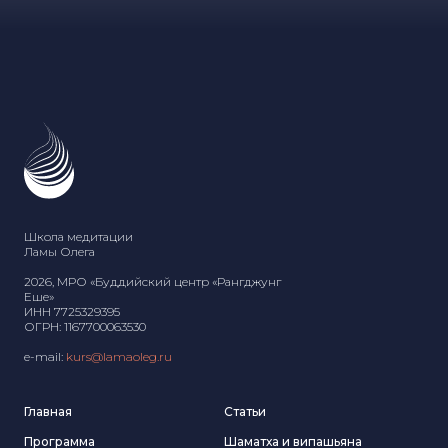
Школа медитации
Ламы Олега
2026, МРО «Буддийский центр «Рангджунг
Еше»
ИНН 7725329395
ОГРН: 1167700063530
e-mail:
kurs@lamaoleg.ru
Главная
Статьи
Программа
Шаматха и випашьяна